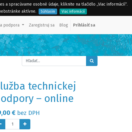
a spracúvame osobné údaje, kliknite na tlačidlo „Viac informácií“.
webstránke aktívne.
Súhlasím
Viac informácií
ka podpora
Zaregistruj sa
Blog
Prihlásiť sa
lužba technickej
odpory – online
9,00
€
bez DPH