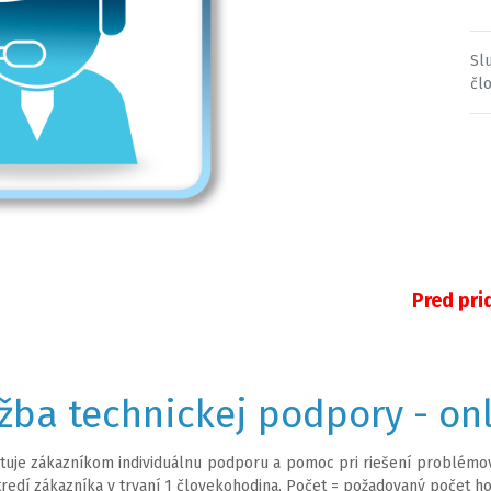
Sl
čl
Pred pri
žba technickej podpory - on
tuje zákazníkom individuálnu podporu a pomoc pri riešení problémov.
tredí zákazníka v trvaní 1 človekohodina. Počet = požadovaný počet ho