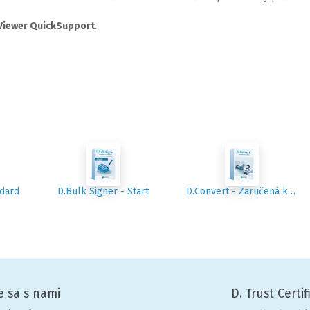
iewer QuickSupport
.
ndard
D.Bulk Signer - Start
D.Convert - Zaručená konverzia
e sa s nami
D. Trust Certif