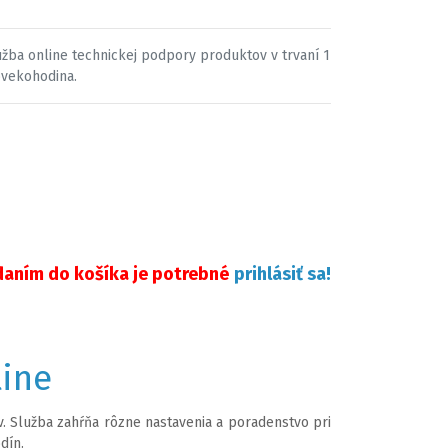
užba online technickej podpory produktov v trvaní 1
ovekohodina.
daním do košíka je potrebné
prihlásiť sa!
line
 Služba zahŕňa rôzne nastavenia a poradenstvo pri
dín.