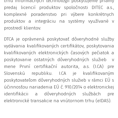
trhu informačných technológií poskytujeme priamy
predaj licencií produktov spoločnosti DITEC a.s.,
komplexné poradenstvo pri výbere konkrétnych
produktov a integráciu na systémy využívané v
prostredí klientov.
DTCA je oprávnená poskytovať dôveryhodné služby
vydávania kvalifikovaných certifikátov, poskytovania
kvalifikovaných elektronických časových pečiatok a
poskytovanie ostatných dôveryhodných služieb v
mene První certifikační autorita, a.s. (I.CA) pre
Slovenskú republiku. I.CA je kvalifikovaným
poskytovateľom dôveryhodných služieb v rámci EÚ s
účinnosťou nariadenia EÚ č. 910/2014 o elektronickej
identifikácii a dôveryhodných službách pre
elektronické transakcie na vnútornom trhu (eIDAS).