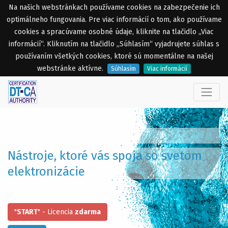
Na našich webstránkach používame cookies na zabezpečenie ich
optimálneho fungovania. Pre viac informácií o tom, ako používame
cookies a spracúvame osobné údaje, kliknite na tlačidlo „Viac
informácií“. Kliknutím na tlačidlo „Súhlasím“ vyjadrujete súhlas s
používaním všetkých cookies, ktoré sú momentálne na našej
webstránke aktívne.
Súhlasím
Viac informácií
Nástroje, ktoré vás spoja so svetom
elektronizácie
"
START
" - Licencia
zdarma