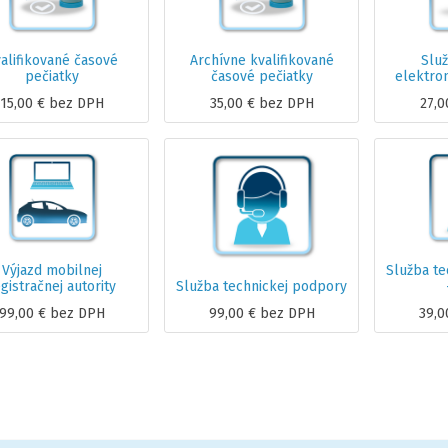
alifikované časové
Archívne kvalifikované
Služ
pečiatky
časové pečiatky
elektro
15,00
€
bez DPH
35,00
€
bez DPH
27,0
Výjazd mobilnej
Služba te
gistračnej autority
Služba technickej podpory
99,00
€
bez DPH
99,00
€
bez DPH
39,0