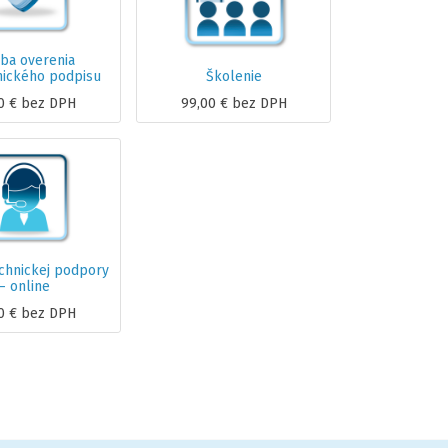
ba overenia
nického podpisu
Školenie
0
€
bez DPH
99,00
€
bez DPH
chnickej podpory
– online
0
€
bez DPH