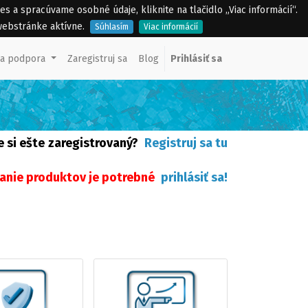
a spracúvame osobné údaje, kliknite na tlačidlo „Viac informácií“.
webstránke aktívne.
Súhlasím
Viac informácií
ka podpora
Zaregistruj sa
Blog
Prihlásiť sa
e si ešte
zaregistrovaný?
Registruj sa tu
anie produktov je potrebné
prihlásiť sa
!