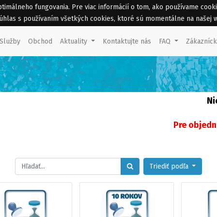
málneho fungovania. Pre viac informácií o tom, ako používame cookies 
 súhlas s používaním všetkých cookies, ktoré sú momentálne na našej 
Služby
Obchod
Aktuality
Kontaktujte nás
FAQ
Zákazníc
Ni
Pre objedn
Triediť podľa