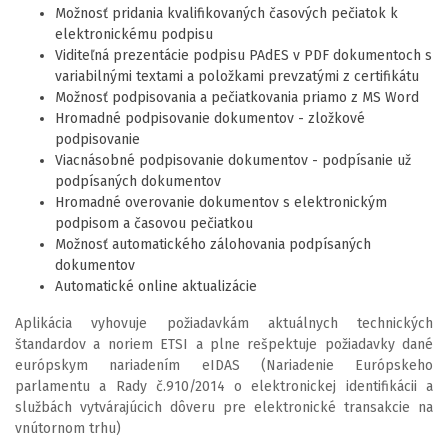
Možnosť pridania kvalifikovaných časových pečiatok k
elektronickému podpisu
Viditeľná prezentácie podpisu PAdES v PDF dokumentoch s
variabilnými textami a položkami prevzatými z certifikátu
Možnosť podpisovania a pečiatkovania priamo z MS Word
Hromadné podpisovanie dokumentov - zložkové
podpisovanie
Viacnásobné podpisovanie dokumentov - podpísanie už
podpísaných dokumentov
Hromadné overovanie dokumentov s elektronickým
podpisom a časovou pečiatkou
Možnosť automatického zálohovania podpísaných
dokumentov
Automatické online aktualizácie
Aplikácia vyhovuje požiadavkám aktuálnych technických
štandardov a noriem ETSI a plne rešpektuje požiadavky dané
európskym nariadením eIDAS (Nariadenie Európskeho
parlamentu a Rady č.910/2014 o elektronickej identifikácii a
službách vytvárajúcich dôveru pre elektronické transakcie na
vnútornom trhu)