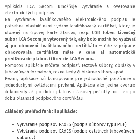
Aplikácia I.CA Secom umožňuje vytváranie a overovanie
elektronických podpisov.
Na vytváranie kvalifikovaného elektronického podpisu je
potrebné vlastniť nami vydaný kvalifikovaný certifikát, ktorý je
uložený na čipovej karte Starcos, resp. USB token.
Licenčný
súbor I.CA Secom je vytvorený tak, aby bolo možné ho využívať
aj po obnovení kvalifikovaného certifikátu – čiže v prípade
obnovovania certifikátu máte v cene aj automatické
predlžovanie platnosti licencie I.CA Secom...
Pomocou aplikácie môžete podpísať: textové súbory, obrázky v
ľubovoľných formátoch, rôzne texty či binárne súbory apod.
Režimy aplikácie sú koncipované pre jednoduché používanie s
jednoduchými ovládacími prvkami. Aplikácia ako jediná overuje
dokumenty až po dobu platnosti časovej pečiatky, nie len po
dobu platnosti podpisového certifikátu.
Základný prehľad funkcií aplikácie:
Vytváranie podpisov PAdES (podpis súborov typu PDF)
Vytváranie podpisov CAdES (podpis ostatných ľubovoľných
súborov)