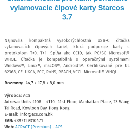
vylamovacie čipové karty Starcos
3.7
Najnovšia kompaktná vysokorýchlostná USB-C čítačka
vylamovacích čipových kariet, ktorá podporuje karty s
protokolom T=0, T=1. Spĺňa ako CCID, tak PC/SC Microsoft®
WHQL. Čítačka je kompatibilná s operačnými systémami
Windows®, Linux®, macOS®, AndroidTM. Certifikované pre UL
62368, CE, UKCA, FCC, RoHS, REACH, VCCI, Microsoft® WHQL.
.
Rozmery:
44,7 x 17,8 x 8,0 mm
Výrobca:
ACS
Adresa:
Units 4108 - 4110, 41st Floor, Manhattan Place, 23 Wang
Tai Road, Kowloon Bay, Hong Kong
E-mail:
info@acs.com.hk
EAN:
4897129310471
Web:
ACR40T (Premium) - ACS