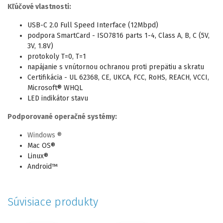
Kľúčové vlastnosti:
USB-C 2.0 Full Speed Interface (12Mbpd)
podpora
SmartCard - ISO7816 parts 1-4, Class A, B, C (5V,
3V, 1.8V)
protokoly T=0, T=1
napájanie s vnútornou ochranou proti prepätiu a skratu
Certifikácia - UL 62368, CE, UKCA, FCC, RoHS, REACH, VCCI,
Microsoft® WHQL
LED indikátor stavu
Podporované operačné systémy:
Windows ®
Mac OS
®
Linux
®
Android™
Súvisiace produkty