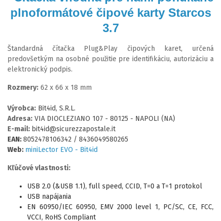
plnoformátové čipové karty Starcos
3.7
Štandardná čítačka Plug&Play čipových karet, určená
predovšetkým na osobné použitie pre identifikáciu, autorizáciu a
elektronický podpis.
Rozmery:
62 x 66 x 18 mm
Výrobca:
Bit4id, S.R.L.
Adresa:
VIA DIOCLEZIANO 107 - 80125 - NAPOLI (NA)
E-mail:
bit4id@sicurezzapostale.it
EAN:
8052478106342 / 8436049580265
Web:
miniLector EVO - Bit4id
Kľúčové vlastnosti:
USB 2.0 (&USB 1.1), full speed, CCID, T=0 a T=1 protokol
USB napájania
EN 60950/IEC 60950, EMV 2000 level 1, PC/SC, CE, FCC,
VCCI, RoHS Compliant