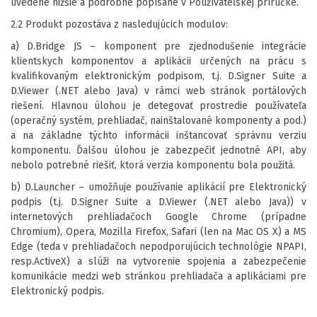
uvedené nižšie a podrobne popísané v Používateľskej príručke.
2.2 Produkt pozostáva z nasledujúcich modulov:
a) D.Bridge JS – komponent pre zjednodušenie integrácie
klientskych komponentov a aplikácii určených na prácu s
kvalifikovaným elektronickým podpisom, t.j. D.Signer Suite a
D.Viewer (.NET alebo Java) v rámci web stránok portálových
riešení. Hlavnou úlohou je detegovať prostredie používateľa
(operačný systém, prehliadač, nainštalované komponenty a pod.)
a na základne týchto informácii inštancovať správnu verziu
komponentu. Ďalšou úlohou je zabezpečiť jednotné API, aby
nebolo potrebné riešiť, ktorá verzia komponentu bola použitá.
b) D.Launcher – umožňuje používanie aplikácií pre Elektronický
podpis (t.j. D.Signer Suite a D.Viewer (.NET alebo Java)) v
internetových prehliadačoch Google Chrome (prípadne
Chromium), Opera, Mozilla Firefox, Safari (len na Mac OS X) a MS
Edge (teda v prehliadačoch nepodporujúcich technológie NPAPI,
resp.ActiveX) a slúži na vytvorenie spojenia a zabezpečenie
komunikácie medzi web stránkou prehliadača a aplikáciami pre
Elektronický podpis.