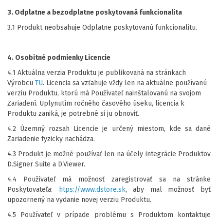
3. Odplatne a bezodplatne poskytovaná funkcionalita
3.1 Produkt neobsahuje Odplatne poskytovanú funkcionalitu.
4. Osobitné podmienky Licencie
4.1
Aktuálna verzia Produktu je publikovaná na stránkach
Výrobcu
TU
. Licencia sa vzťahuje vždy len na aktuálne používanú
verziu Produktu, ktorú má Používateľ nainštalovanú na svojom
Zariadení. Uplynutím ročného časového úseku, licencia k
Produktu zaniká, je potrebné si ju obnoviť.
4.2 Územný rozsah Licencie je určený miestom, kde sa dané
Zariadenie fyzicky nachádza.
4.3 Produkt je možné používať len na účely integrácie Produktov
D.Signer Suite a D.Viewer.
4.4 Používateľ má možnosť zaregistrovať sa na stránke
Poskytovateľa:
htps://www.dstore.sk
, aby mal možnosť byť
upozornený na vydanie novej verziu Produktu.
4.5
Používateľ v prípade problému s Produktom kontaktuje