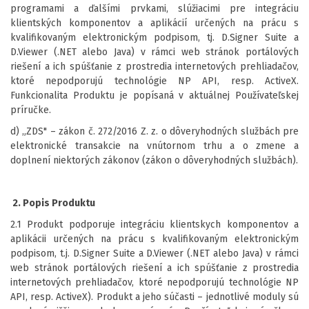
programami a ďalšími prvkami, slúžiacimi pre integráciu
klientských komponentov a aplikácií určených na prácu s
kvalifikovaným elektronickým podpisom, tj. D.Signer Suite a
D.Viewer (.NET alebo Java) v rámci web stránok portálových
riešení a ich spúšťanie z prostredia internetových prehliadačov,
ktoré nepodporujú technológie NP API, resp. ActiveX.
Funkcionalita Produktu je popísaná v aktuálnej Používateľskej
príručke.
d) „ZDS" – zákon č. 272/2016 Z. z. o dôveryhodných službách pre
elektronické transakcie na vnútornom trhu a o zmene a
doplnení niektorých zákonov (zákon o dôveryhodných službách).
2. Popis Produktu
2.1 Produkt podporuje integráciu klientskych komponentov a
aplikácii určených na prácu s kvalifikovaným elektronickým
podpisom, t.j. D.Signer Suite a D.Viewer (.NET alebo Java) v rámci
web stránok portálových riešení a ich spúšťanie z prostredia
internetových prehliadačov, ktoré nepodporujú technológie NP
API, resp. ActiveX). Produkt a jeho súčasti – jednotlivé moduly sú