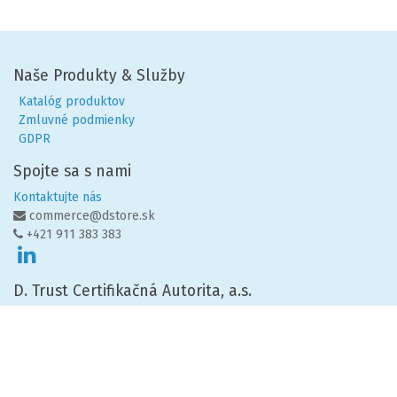
Naše Produkty & Služby
Katalóg produktov
Zmluvné podmienky
GDPR
Spojte sa s nami
Kontaktujte nás
commerce@dstore.sk
+421 911 383 383
D. Trust Certifikačná Autorita, a.s.
The Mill, Mlynské nivy 55
821 09 Bratislava
- mestská časť Ružinov
Autorské právo ©
D. Trust Certifikačná Autorita, a.s.