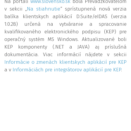
Na portáli
www.slovensko.sk
bola Prevádzkovateľom
v sekcii „
Na stiahnutie
“ sprístupnená nová verzia
balíka klientskych aplikácií D.Suite/eIDAS (verzia
1.0.28) určená na vytváranie a spracovanie
kvalifikovaného elektronického podpisu (KEP) pre
operačný systém MS Windows. Aktualizované boli
KEP komponenty (.NET a JAVA) aj príslušná
dokumentácia. Viac informácií nájdete v sekcii
Informácie o zmenách klientskych aplikácií pre KEP
a v
Informáciách pre integrátorov aplikácií pre KEP
.