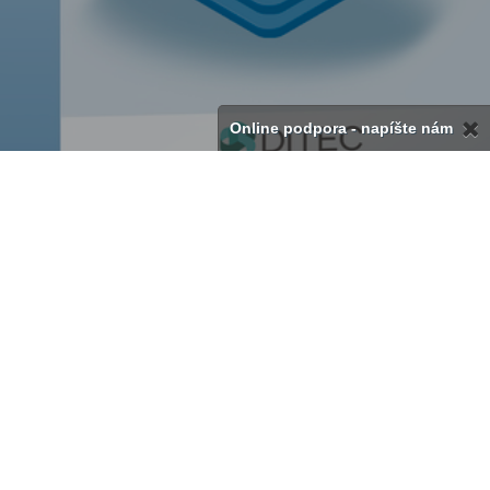
Online podpora - napíšte nám
Naše Produkty & Služby
Katalóg produktov
Zmluvné podmienky
GDPR